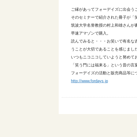
ご縁があってフォーデイズに出会う
そのセミナーで紹介された冊子が
筑波大学名誉教授の村上和雄さんが
早速アマゾンで購入。
読んでみると・・・お笑いで有名な
うことが大切であることを感じまし
いつもニコニコしていようと努めて
「笑う門には福来る」という昔の言
フォーデイズの活動と販売商品等に
http://www.fordays.jp