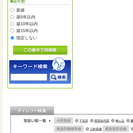
■築年数
新築
築5年以内
築10年以内
築15年以内
指定しない
小田急線
下北沢
世田谷代田
梅ヶ丘
東急田園都市線
東急世田谷線
三軒茶屋